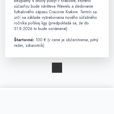
bezplatný 4 dňový pobyt v Krakowe, ktorého
súčasťou bude návšteva Wawelu a sledovanie
futbalového zápasu Cracovie Krakow. Termín sa
určí na základe vyžrebovania nového súťažného
ročníka poľskej ligy (predpokladá sa, že do
31.8.2026 to bude oznámené).
Štartovné:
100 € (v cene je občerstvenie, pitný
režim, zdravotník)