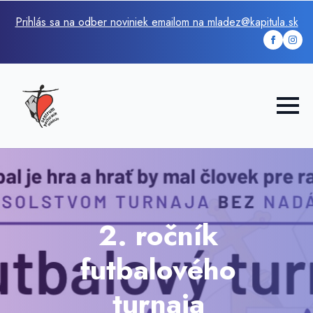
Prihlás sa na odber noviniek emailom na mladez@kapitula.sk
2. ročník
futbalového
turnaja