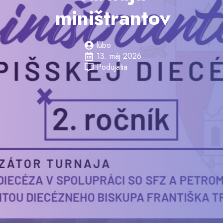
miništrantov
lubo
13. máj 2026
Podujatia