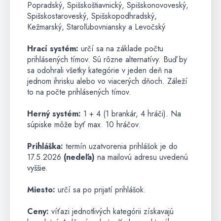
Popradský, Spišskoštiavnický, Spišskonovoveský,
Spišskostaroveský, Spišskopodhradský,
Kežmarský, Staroľubovniansky a Levočský
Hrací systém:
určí sa na základe počtu
prihlásených tímov. Sú rôzne alternatívy. Buď by
sa odohrali všetky kategórie v jeden deň na
jednom ihrisku alebo vo viacerých dňoch. Záleží
to na počte prihlásených tímov.
Herný systém:
1 + 4 (1 brankár, 4 hráči). Na
súpiske môže byť max. 10 hráčov.
Prihláška:
termín uzatvorenia prihlášok je do
17.5.2026
(nedeľa)
na mailovú adresu uvedenú
vyššie.
Miesto:
určí sa po prijatí prihlášok.
Ceny:
víťazi jednotlivých kategórii získavajú