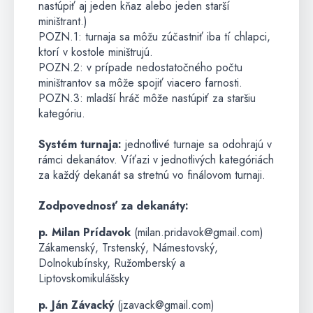
nastúpiť aj jeden kňaz alebo jeden starší
miništrant.)
POZN.1: turnaja sa môžu zúčastniť iba tí chlapci,
ktorí v kostole miništrujú.
POZN.2: v prípade nedostatočného počtu
miništrantov sa môže spojiť viacero farnosti.
POZN.3: mladší hráč môže nastúpiť za staršiu
kategóriu.
Systém turnaja:
jednotlivé turnaje sa odohrajú v
rámci dekanátov. Víťazi v jednotlivých kategóriách
za každý dekanát sa stretnú vo finálovom turnaji.
Zodpovednosť za dekanáty:
p. Milan Prídavok
(milan.pridavok@gmail.com)
Zákamenský, Trstenský, Námestovský,
Dolnokubínsky, Ružomberský a
Liptovskomikulášsky
p. Ján Závacký
(jzavack@gmail.com)