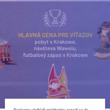
Pozývame všetkých miništrantov zapojiť sa do