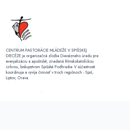
CENTRUM PASTORÁCIE MLÁDEŽE V SPIŠSKEJ
DIECÉZE je organizačná zložka Diecézneho úradu pre
evanjelizáciu a apoštolát, zriadená Rímskokatolíckou
cirkvou, biskupstvom Spišské Podhradie. V súčastnosti
koordinuje a vyvíja činnosť v troch regiónoch - Spiš,
Liptov, Orava.
OCHRANA OSOBNÝCH ÚDAJOV:
Kontaktná osoba