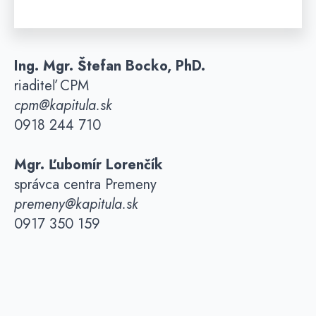
Ing. Mgr. Štefan Bocko, PhD.
riaditeľ CPM
cpm@kapitula.sk
0918 244 710
Mgr. Ľubomír Lorenčík
správca centra Premeny
premeny@kapitula.sk
0917 350 159