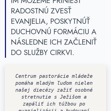
IM MÔŽEME PRINIESŤ
RADOSTNÚ ZVESŤ
EVANJELIA, POSKYTNÚŤ
DUCHOVNÚ FORMÁCIU A
NÁSLEDNE ICH ZAČLENIŤ
DO SLUŽBY CIRKVI.
Centrum pastorácie mládeže 
pomáha mladým ľuďom nielen 
našej diecézy zažiť osobné 
stretnutie s Ježišom a 
zapáliť ich túžbou po 
evanjelizácii a budovaní 