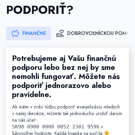
PODPORIŤ?
FINANČNE
DOBROVOĽNÍCKOU POMOC
Potrebujeme aj Vašu finančnú
podporu lebo bez nej by sme
nemohli fungovať. Môžete nás
podporiť jednorazovo alebo
pravidelne.
Ak máte v srdci túžbu podporiť evanjelizáciu mladých
v našej diecéze, môžete tak jednoducho urobiť darom
na náš účet:
v
SK98 0900 0000 0052 2301 9596
ľubovoľnej hodnote. Každá kvapka sa počíta