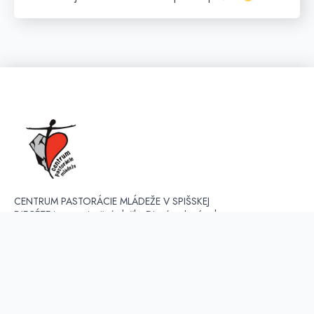
CENTRUM PASTORÁCIE MLÁDEŽE V SPIŠSKEJ
DIECÉZE je organizačná zložka Diecézneho úradu pre
evanjelizáciu a apoštolát, zriadená Rímskokatolíckou
cirkvou, biskupstvom Spišské Podhradie. V súčastnosti
koordinuje a vyvíja činnosť v troch regiónoch - Spiš,
Liptov, Orava.