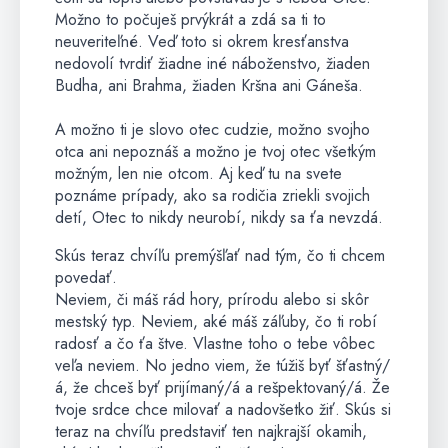
Možno to počuješ prvýkrát a zdá sa ti to
neuveriteľné. Veď toto si okrem kresťanstva
nedovolí tvrdiť žiadne iné náboženstvo, žiaden
Budha, ani Brahma, žiaden Kršna ani Gáneša.
A možno ti je slovo otec cudzie, možno svojho
otca ani nepoznáš a možno je tvoj otec všetkým
možným, len nie otcom. Aj keď tu na svete
poznáme prípady, ako sa rodičia zriekli svojich
detí, Otec to nikdy neurobí, nikdy sa ťa nevzdá.
Skús teraz chvíľu premýšľať nad tým, čo ti chcem
povedať.
Neviem, či máš rád hory, prírodu alebo si skôr
mestský typ. Neviem, aké máš záľuby, čo ti robí
radosť a čo ťa štve. Vlastne toho o tebe vôbec
veľa neviem. No jedno viem, že túžiš byť šťastný/
á, že chceš byť prijímaný/á a rešpektovaný/á. Že
tvoje srdce chce milovať a nadovšetko žiť. Skús si
teraz na chvíľu predstaviť ten najkrajší okamih,