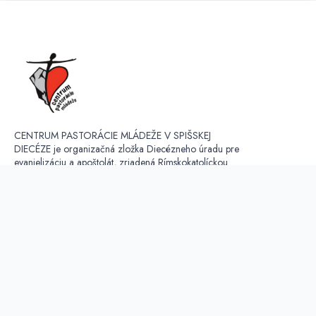
CENTRUM PASTORÁCIE MLÁDEŽE V SPIŠSKEJ
DIECÉZE je organizačná zložka Diecézneho úradu pre
evanjelizáciu a apoštolát, zriadená Rímskokatolíckou
cirkvou, biskupstvom Spišské Podhradie. V súčastnosti
koordinuje a vyvíja činnosť v troch regiónoch - Spiš,
Liptov, Orava.
OCHRANA OSOBNÝCH ÚDAJOV: