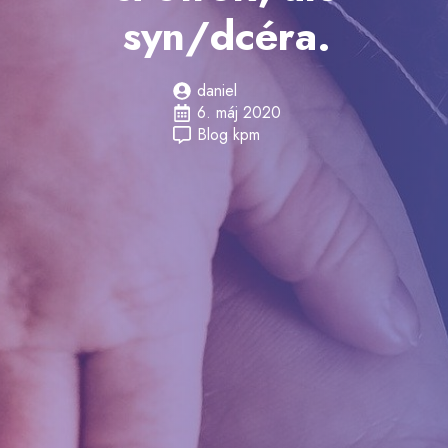
syn/dcéra.
daniel
6. máj 2020
Blog kpm