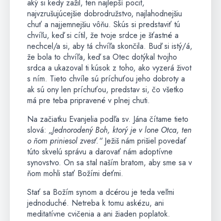
aký si kedy zažil, ten najlepší pocit,
najvzrušujúcejšie dobrodružstvo, najlahodnejšiu
chuť a najjemnejšiu vôňu. Skús si predstaviť tú
chvíľu, keď si cítil, že tvoje srdce je šťastné a
nechcel/a si, aby tá chvíľa skončila. Buď si istý/á,
že bola to chvíľa, keď sa Otec dotýkal tvojho
srdca a ukazoval ti kúsok z toho, ako vyzerá život
s ním. Tieto chvíle sú príchuťou jeho dobroty a
ak sú ony len príchuťou, predstav si, čo všetko
má pre teba pripravené v plnej chuti.
Na začiatku Evanjelia podľa sv. Jána čítame tieto
slová:
„Jednorodený Boh, ktorý je v lone Otca, ten
o ňom priniesol zvesť.“
Ježiš nám prišiel povedať
túto skvelú správu a darovať nám adoptívne
synovstvo. On sa stal naším bratom, aby sme sa v
ňom mohli stať Božími deťmi.
Stať sa Božím synom a dcérou je teda veľmi
jednoduché. Netreba k tomu askézu, ani
meditatívne cvičenia a ani žiaden poplatok.