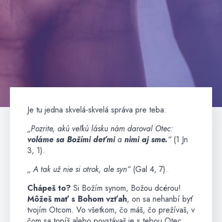
Je tu jedna skvelá-skvelá správa pre teba:
„Pozrite, akú veľkú lásku nám daroval Otec:
voláme sa Božími deťmi
a
nimi aj sme.
“
(1 Jn
3, 1).
„ A tak už nie si otrok, ale syn“
(Gal 4, 7).
Chápeš to?
Si Božím synom, Božou dcérou!
Môžeš mať s Bohom vzťah
, on sa nehanbí byť
tvojím Otcom. Vo všetkom, čo máš, čo prežívaš, v
čom sa topíš alebo povstávaš je s tebou Otec.