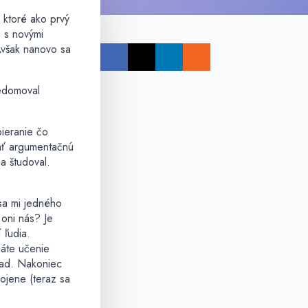
 ktoré ako prvý
, s novými
Avšak nanovo sa
vedomoval
bieranie čo
vať argumentačnú
a študoval.
 sa mi jedného
 oni nás? Je
 ľudia.
náte učenie
zad. Nakoniec
ojene (teraz sa