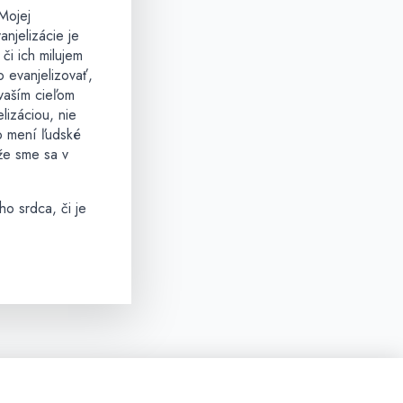
Mojej
anjelizácie je
či ich milujem
 evanjelizovať,
 vaším cieľom
lizáciou, nie
o mení ľudské
že sme sa v
ho srdca, či je