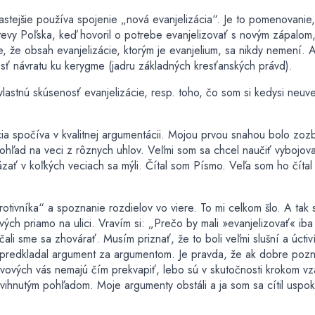
astejšie používa spojenie „nová evanjelizácia“. Je to pomenovanie,
vštevy Poľska, keď hovoril o potrebe evanjelizovať s novým zápalom
že obsah evanjelizácie, ktorým je evanjelium, sa nikdy nemení. 
osť návratu ku kerygme (jadru základných kresťanských právd).
lastnú skúsenosť evanjelizácie, resp. toho, čo som si kedysi neu
ácia spočíva v kvalitnej argumentácii. Mojou prvou snahou bolo zoz
pohľad na veci z rôznych uhlov. Veľmi som sa chcel naučiť vybojo
zať v koľkých veciach sa mýli. Čítal som Písmo. Veľa som ho čítal 
tivníka“ a spoznanie rozdielov vo viere. To mi celkom šlo. A tak
ých priamo na ulici. Vravím si: „Prečo by mali »evanjelizovať« iba
ali sme sa zhovárať. Musím priznať, že to boli veľmi slušní a úctiví
 predkladal argument za argumentom. Je pravda, že ak dobre poz
hovových vás nemajú čím prekvapiť, lebo sú v skutočnosti krokom v
vihnutým pohľadom. Moje argumenty obstáli a ja som sa cítil uspok