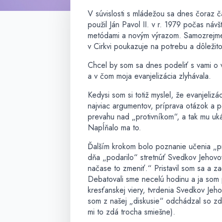
V súvislosti s mládežou sa dnes čoraz č
použil Ján Pavol II. v r. 1979 počas ná
metódami a novým výrazom. Samozrejme, 
v Cirkvi poukazuje na potrebu a dôležit
Chcel by som sa dnes podeliť s vami o v
a v čom moja evanjelizácia zlyhávala.
Kedysi som si totiž myslel, že evanjeliz
najviac argumentov, príprava otázok a 
prevahu nad „protivníkom“, a tak mu uká
Napĺňalo ma to.
Ďalším krokom bolo poznanie učenia „pro
dňa „podarilo“ stretnúť Svedkov Jehovov
načase to zmeniť.“ Pristavil som sa a zač
Debatovali sme necelú hodinu a ja som
kresťanskej viery, tvrdenia Svedkov Je
som z našej „diskusie“ odchádzal so zd
mi to zdá trocha smiešne).