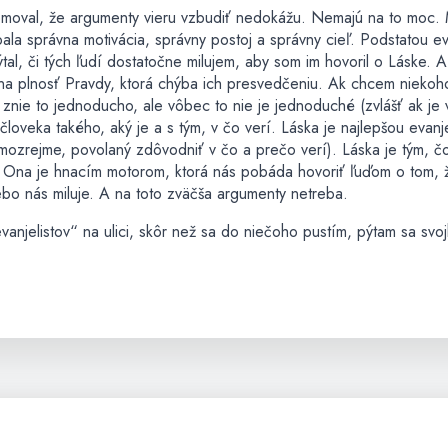
omoval, že argumenty vieru vzbudiť nedokážu. Nemajú na to moc. 
ala správna motivácia, správny postoj a správny cieľ. Podstatou ev
tal, či tých ľudí dostatočne milujem, aby som im hovoril o Láske. A 
na plnosť Pravdy, ktorá chýba ich presvedčeniu. Ak chcem niekoho
 znie to jednoducho, ale vôbec to nie je jednoduché (zvlášť ak je
oveka takého, aký je a s tým, v čo verí. Láska je najlepšou evanje
amozrejme, povolaný zdôvodniť v čo a prečo verí). Láska je tým, č
. Ona je hnacím motorom, ktorá nás pobáda hovoriť ľuďom o tom, 
 lebo nás miluje. A na toto zväčša argumenty netreba.
anjelistov“ na ulici, skôr než sa do niečoho pustím, pýtam sa svoj