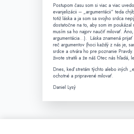
Postupom času som si viac a viac uved
evanjelizácii – „argumentácii“ teda chýb
totiž láska a ja som sa svojho srdca nepý
dostatočne na to, aby som im poukázal 
musím sa ho najprv naučiť milovať. Áno,
argumentácia…). Láska znamená prijať čl
reč argumentov (hoci každý z nás je, s
srdce a otvára ho pre poznanie Pravdy
živote stratili a že náš Otec nás hľadá,
Dnes, keď stretám týchto alebo iných „ev
ochotné a pripravené milovať.
Daniel Lysý