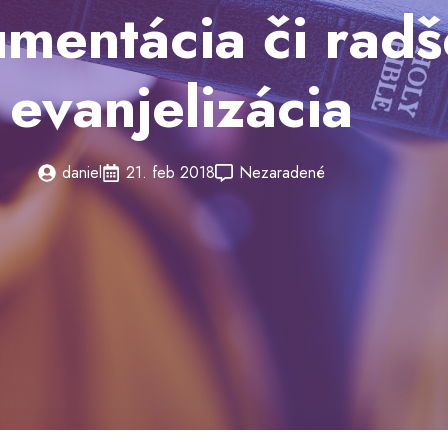
mentácia či radš
evanjelizácia
daniel
21. feb 2018
Nezaradené