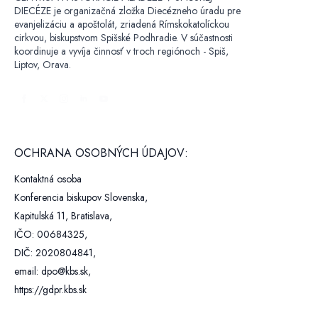
DIECÉZE je organizačná zložka Diecézneho úradu pre
evanjelizáciu a apoštolát, zriadená Rímskokatolíckou
cirkvou, biskupstvom Spišské Podhradie. V súčastnosti
koordinuje a vyvíja činnosť v troch regiónoch - Spiš,
Liptov, Orava.
OCHRANA OSOBNÝCH ÚDAJOV:
Kontaktná osoba
Konferencia biskupov Slovenska,
Kapitulská 11, Bratislava,
IČO: 00684325,
DIČ: 2020804841,
email: dpo@kbs.sk,
https://gdpr.kbs.sk