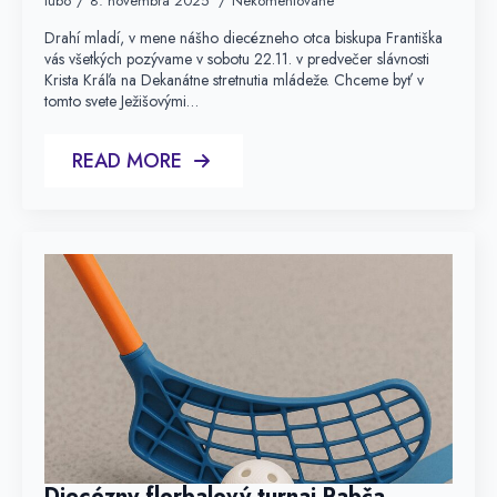
lubo
8. novembra 2025
Nekomentované
Drahí mladí, v mene nášho diecézneho otca biskupa Františka
vás všetkých pozývame v sobotu 22.11. v predvečer slávnosti
Krista Kráľa na Dekanátne stretnutia mládeže. Chceme byť v
tomto svete Ježišovými…
READ MORE
Diecézny florbalový turnaj Rabča