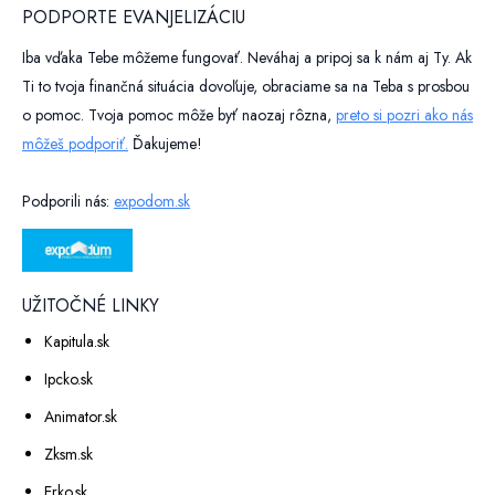
PODPORTE EVANJELIZÁCIU
Iba vďaka Tebe môžeme fungovať. Neváhaj a pripoj sa k nám aj Ty. Ak
Ti to tvoja finančná situácia dovoľuje, obraciame sa na Teba s prosbou
o pomoc. Tvoja pomoc môže byť naozaj rôzna,
preto si pozri ako nás
môžeš podporiť.
Ďakujeme!
Podporili nás:
expodom.sk
UŽITOČNÉ LINKY
Kapitula.sk
Ipcko.sk
Animator.sk
Zksm.sk
Erko.sk