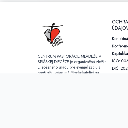
OCHRA
ÚDAJOV
Kontaktn
Konferenc
Kapitulská
CENTRUM PASTORÁCIE MLÁDEŽE V
IČO: 00
SPIŠSKEJ DIECÉZE je organizačná zložka
Diecézneho úradu pre evanjelizáciu a
DIČ: 20
apoštolát, zriadená Rímskokatolíckou
email: dp
cirkvou, biskupstvom Spišské Podhradie. V
https://gd
súčastnosti koordinuje a vyvíja činnosť v
troch regiónoch - Spiš, Liptov, Orava.