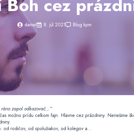
í Boh cez prázdn
daniel
8. júl 2021
Blog kpm
si ráno zapol odkazovač…“
bčas možno prídu celkom fajn. Hlavne cez prázdniny. Neriešime šk
dniny.
h: od rodičov, od spolužiakov, od kolegov a…