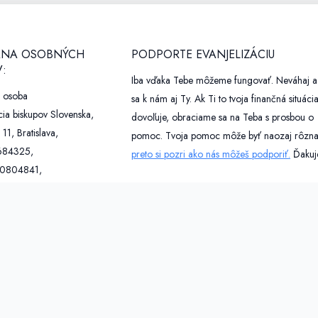
NA OSOBNÝCH
PODPORTE EVANJELIZÁCIU
:
Iba vďaka Tebe môžeme fungovať. Neváhaj a 
á osoba
sa k nám aj Ty. Ak Ti to tvoja finančná situáci
ia biskupov Slovenska,
dovoľuje, obraciame sa na Teba s prosbou o
 11, Bratislava,
pomoc. Tvoja pomoc môže byť naozaj rôzna
684325,
preto si pozri ako nás môžeš podporiť.
Ďakuj
20804841,
o@kbs.sk,
Podporili nás:
expodom.sk
pr.kbs.sk