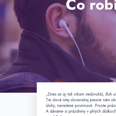
Čo rob
„Dnes sa aj tak nikam nedovoláš, Boh 
Tie slová istej slovenskej piesne nám o
úlohy, neriešime povinnosti. Proste práz
A dávame si prázdniny v plných dúškoc