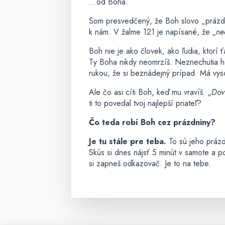
…od Boha.
Som presvedčený, že Boh slovo „prázd
k nám. V žalme 121 je napísané, že
„ne
Boh nie je ako človek, ako ľudia, ktorí 
Ty Boha nikdy neomrzíš. Neznechutia ho
rukou, že si beznádejný prípad. Má vyso
Ale čo asi cíti Boh, keď mu vravíš:
„Dov
ti to povedal tvoj najlepší priateľ?
Čo teda robí Boh cez prázdniny?
Je tu stále pre teba.
To sú jeho prázd
Skús si dnes nájsť 5 minút v samote a p
si zapneš odkazovač. Je to na tebe.