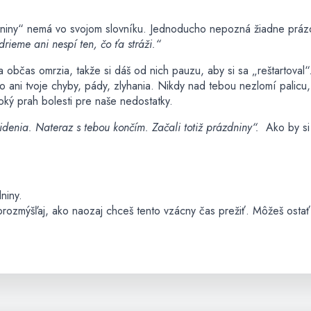
niny“ nemá vo svojom slovníku. Jednoducho nepozná žiadne práz
drieme ani nespí ten, čo ťa stráži.“
ťa občas omrzia, takže si dáš od nich pauzu, aby si sa „reštartoval“
 ani tvoje chyby, pády, zlyhania. Nikdy nad tebou nezlomí palicu,
ký prah bolesti pre naše nedostatky.
idenia. Nateraz s tebou končím. Začali totiž prázdniny“.
Ako by si 
niny.
orozmýšľaj, ako naozaj chceš tento vzácny čas prežiť. Môžeš ostať