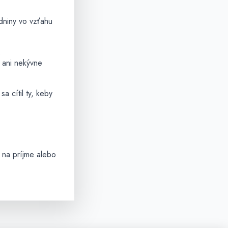
dniny vo vzťahu
.
 ani nekývne
sa cítil ty, keby
 na príjme alebo