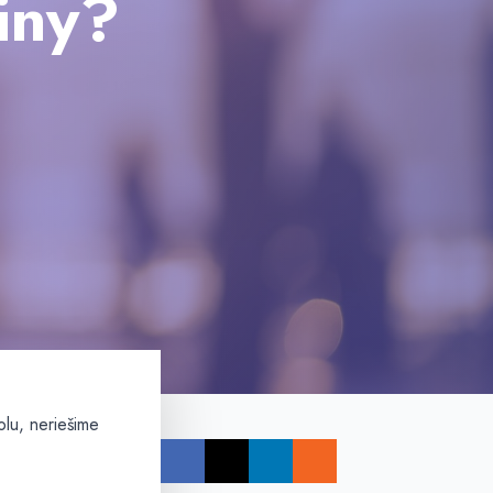
iny?
olu, neriešime