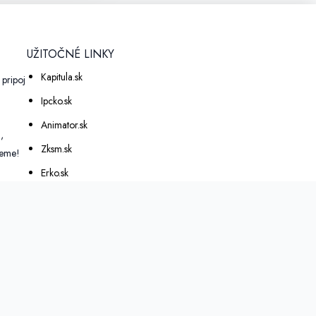
UŽITOČNÉ LINKY
Kapitula.sk
pripoj
a
Ipcko.sk
Animator.sk
,
Zksm.sk
eme!
Erko.sk