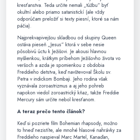
kresťanstva. Teda určite nemali „túžbu“ byť
okultní alebo priamo satanistickí (ale vždy
odporúčam preložiť si texty piesní, ktoré sa nám
páčia).
Najprekvapivejšou skladbou od skupiny Queen
ostáva pieseň „Jesus“ ktorá v sebe nesie
pôsobivú úctu k Ježišovi. Je akousi hlavnou
myšlienkou, krátkym príbehom Ježišovho života vo
veršoch a azda je spomienkou z obdobia
Freddieho detstva, keď navštevoval Školu sv.
Petra v indickom Bombaji. Jeho rodina však
vyznávala zoroastrizmus a aj jeho pohreb
napokon viedol zoroastrický kňaz, takže Freddie
Mercury sám určite nebol kresťanom.
A teraz prečo tento článok?
Keď si pozriete film Bohemian rhapsody, možno
to hneď nezistíte, ale mnohé hlasové nahrávky za
Freddieho naspieval Marc Martel, Kanaďan,