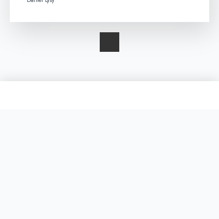
Daniel Lysý
CENTRUM PASTORÁCIE MLÁDEŽE V SPIŠSKEJ
DIECÉZE je organizačná zložka Diecézneho úradu pre
evanjelizáciu a apoštolát, zriadená Rímskokatolíckou
cirkvou, biskupstvom Spišské Podhradie. V súčastnosti
koordinuje a vyvíja činnosť v troch regiónoch - Spiš,