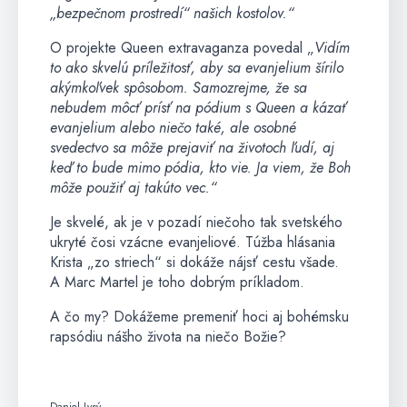
„bezpečnom prostredí“ našich kostolov.“
O projekte Queen extravaganza povedal „
Vidím
to ako skvelú príležitosť, aby sa evanjelium šírilo
akýmkoľvek spôsobom. Samozrejme, že sa
nebudem môcť prísť na pódium s Queen a kázať
evanjelium alebo niečo také, ale osobné
svedectvo sa môže prejaviť na životoch ľudí, aj
keď to bude mimo pódia, kto vie. Ja viem, že Boh
môže použiť aj takúto vec.“
Je skvelé, ak je v pozadí niečoho tak svetského
ukryté čosi vzácne evanjeliové. Túžba hlásania
Krista „zo striech“ si dokáže nájsť cestu všade.
A Marc Martel je toho dobrým príkladom.
A čo my? Dokážeme premeniť hoci aj bohémsku
rapsódiu nášho života na niečo Božie?