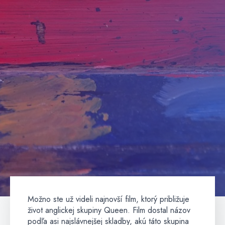
Možno ste už videli najnovší film, ktorý približuje
život anglickej skupiny Queen. Film dostal názov
podľa asi najslávnejšej skladby, akú táto skupina