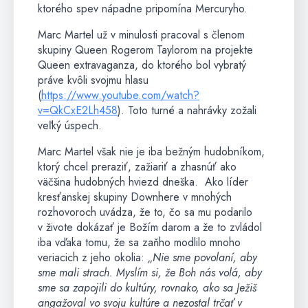
ktorého spev nápadne pripomína Mercuryho.
Marc Martel už v minulosti pracoval s členom
skupiny Queen Rogerom Taylorom na projekte
Queen extravaganza, do ktorého bol vybratý
práve kvôli svojmu hlasu
(
https://www.youtube.com/watch?
v=QkCxE2Lh458
). Toto turné a nahrávky zožali
veľký úspech.
Marc Martel však nie je iba bežným hudobníkom,
ktorý chcel preraziť, zažiariť a zhasnúť ako
väčšina hudobných hviezd dneška. Ako líder
kresťanskej skupiny Downhere v mnohých
rozhovoroch uvádza, že to, čo sa mu podarilo
v živote dokázať je Božím darom a že to zvládol
iba vďaka tomu, že sa zaňho modlilo mnoho
veriacich z jeho okolia:
„Nie sme povolaní, aby
sme mali strach. Myslím si, že Boh nás volá, aby
sme sa zapojili do kultúry, rovnako, ako sa Ježiš
angažoval vo svoju kultúre a nezostal trčať v