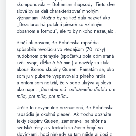
skomponovala – Bohemian rhapsody. Tieto dve
slová by sa dali charakterizovať mnohými
významami. Možno by sa tiež dala nazvať ako
„Bezstarostná potulná pieseň so vzletným
obsahom a formou“, ale to by nikoho nezaujalo .
Stačí ak poviem, že Bohémska rapsódia
spôsobila revolúciu vo vtedajšom (70. roky)
hudobnom priemysle (spočiatku bola odmietaná
kvôli svojej dĺžke 5:55 min.) a navždy sa stala
akousi ikonou skupiny Queen. Pamätám sa, ako
som ju v puberte vyspevoval z plného hrdla
a pritom som netušil, že v sebe ukrýva aj slová
ako napr.:
„Belzebul má odloženého diabla pre
mňa, pre mňa, pre mňa…“
Určite to nevyhnutne neznamená, že Bohémska
rapsódia je okultná pieseň. Ak trochu poznáte
texty skupiny Queen, zameriavali sa skôr na
svetské témy a v textoch sa často hrajú so
slovíčkami, hoci niekedy sa tam nájde aj čosi z