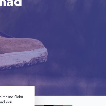
 nad
me možno úlohu
 nad ňou