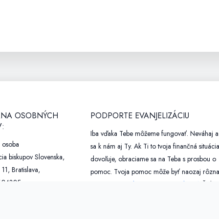
NA OSOBNÝCH
PODPORTE EVANJELIZÁCIU
:
Iba vďaka Tebe môžeme fungovať. Neváhaj a 
á osoba
sa k nám aj Ty. Ak Ti to tvoja finančná situáci
ia biskupov Slovenska,
dovoľuje, obraciame sa na Teba s prosbou o
 11, Bratislava,
pomoc. Tvoja pomoc môže byť naozaj rôzna
684325,
preto si pozri ako nás môžeš podporiť.
Ďakuj
20804841,
o@kbs.sk,
Podporili nás:
expodom.sk