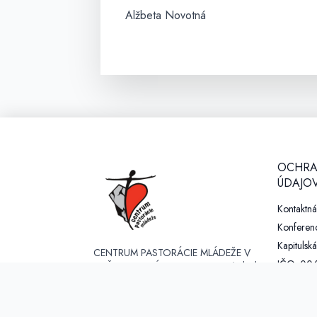
Alžbeta Novotná
OCHRA
ÚDAJOV
Kontaktn
Konferenc
Kapitulská
CENTRUM PASTORÁCIE MLÁDEŽE V
IČO: 00
SPIŠSKEJ DIECÉZE je organizačná zložka
Diecézneho úradu pre evanjelizáciu a
DIČ: 20
apoštolát, zriadená Rímskokatolíckou
email: dp
cirkvou, biskupstvom Spišské Podhradie. V