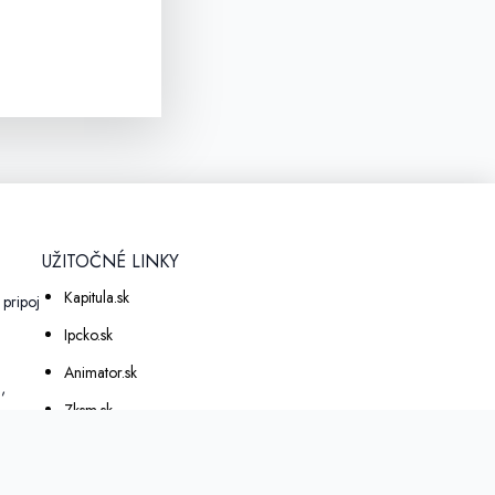
UŽITOČNÉ LINKY
Kapitula.sk
pripoj
a
Ipcko.sk
Animator.sk
,
Zksm.sk
eme!
Erko.sk