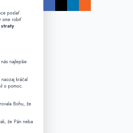
hce poslať.
y sme robiť
straty
nás najlepšie.
 naozaj kráčal
sil o pomoc.
erovala Bohu, že
ali, že Pán neba