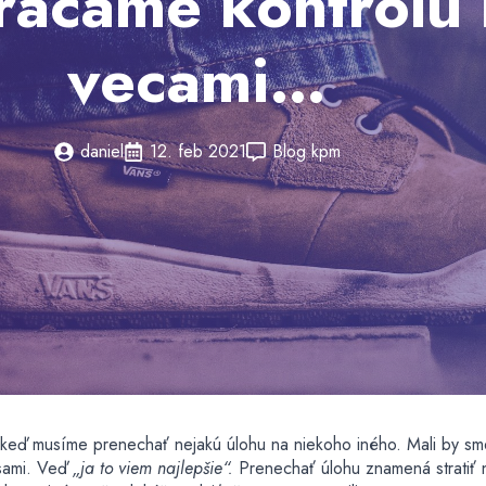
rácame kontrolu
vecami…
daniel
12. feb 2021
Blog kpm
, keď musíme prenechať nejakú úlohu na niekoho iného. Mali by s
 sami. Veď
„ja to viem najlepšie“.
Prenechať úlohu znamená stratiť