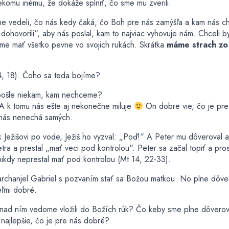
ekomu inému, že dokáže splniť, čo sme mu zverili.
ne vedeli, čo nás kedy čaká, čo Boh pre nás zamýšľa a kam nás c
hovorili“, aby nás poslal, kam to najviac vyhovuje nám. Chceli b
e mať všetko pevne vo svojich rukách. Skrátka
máme strach zo 
 4, 18). Čoho sa teda bojíme?
ľ pošle niekam, kam nechceme?
A k tomu nás ešte aj nekonečne miluje
On dobre vie, čo je pre 
 nás nenechá samých.
 Ježišovi po vode, Ježiš ho vyzval: „Poď!“ A Peter mu dôveroval a
tra a prestal „mať veci pod kontrolou“. Peter sa začal topiť a pro
o nikdy neprestal mať pod kontrolou (Mt 14, 22-33).
l archanjel Gabriel s pozvaním stať sa Božou matkou. No plne dôv
eľmi dobré.
u nad ním vedome vložili do Božích rúk? Čo keby sme plne dôverov
e najlepšie, čo je pre nás dobré?