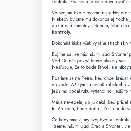
kontrolu. Znamená to plne dôverovať ni
Vo svojom živote by sme najradšej pres
Niekedy by sme mu dokonca aj trocha „do
dozor nad samotným Bohom, lebo chcem
kontroly.
Dokonalá láska však vyháňa strach (1Jn
Bojíme sa, že nás náš milujúci Stvorite
Veď On nás pozná lepšie ako my sami. 
Nesľubuje, že to bude ľahké, ale nikdy
Pozrime sa na Petra. Keď chcel kráčať k
po vode. Až kým sa nenaľakal silného ve
Ježiš mu podal ruku vytiahol ho. Ježiš t
Mária nevedela, čo ju čaká, keď prišie
to, čo koná, bude dobré. Že to bude v
Čo keby sme aj my svoj život a kontrol
i zeme, náš milujúci Otec a Stvoriteľ, vi