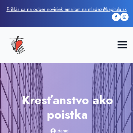
Prihlás sa na odber noviniek emailom na mladez@kapitula.sk
Kresťanstvo ako
poistka
daniel