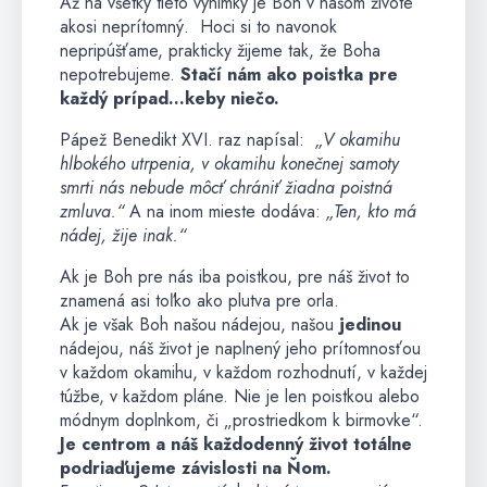
Až na všetky tieto výnimky je Boh v našom živote
akosi neprítomný. Hoci si to navonok
nepripúšťame, prakticky žijeme tak, že Boha
nepotrebujeme.
Stačí nám ako poistka pre
každý prípad…keby niečo.
Pápež Benedikt XVI. raz napísal:
„V okamihu
hlbokého utrpenia, v okamihu konečnej samoty
smrti nás nebude môcť chrániť žiadna poistná
zmluva.“
A na inom mieste dodáva:
„Ten, kto má
nádej, žije inak.“
Ak je Boh pre nás iba poistkou, pre náš život to
znamená asi toľko ako plutva pre orla.
Ak je však Boh našou nádejou, našou
jedinou
nádejou, náš život je naplnený jeho prítomnosťou
v každom okamihu, v každom rozhodnutí, v každej
túžbe, v každom pláne. Nie je len poistkou alebo
módnym doplnkom, či „prostriedkom k birmovke“.
Je centrom a náš každodenný život totálne
podriaďujeme závislosti na Ňom.