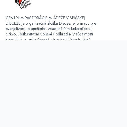
CENTRUM PASTORÁCIE MLÁDEŽE V SPIŠSKEJ
DIECÉZE je organizačná zložka Diecézneho úradu pre
evanjelizáciu a apoštolát, zriadená Rímskokatolíckou
cirkvou, biskupstvom Spišské Podhradie. V súčastnosti
koordinuje a vyvíja činnosť v troch regiónoch - Spiš,
Liptov, Orava.
OCHRANA OSOBNÝCH ÚDAJOV:
Kontaktná osoba
Konferencia biskupov Slovenska,
Kapitulská 11, Bratislava,
IČO: 00684325,
DIČ: 2020804841,