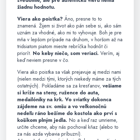
svedomie, ale pre autentickú vieru nemá
žiadnu hodnotu.
Viera ako poistka?
Áno, presne to to
znamená. Žijem si život ako pán sebe si, ako sám
uznám za vhodné, ako mi to vyhovuje. Boh je pre
mňa v lepšom prípade na druhom, v horšom až na
tridsiatom piatom mieste rebríčka hodnôt či
priorít.
No keby niečo, som veriaci.
Verím, aj
keď neviem presne v čo.
Viera ako poistka sa však prejavuje aj medzi nami
(nielen medzi tými, ktorých niekedy máme za tých
ostatných). Pokladáme sa za kresťanov,
vešiame
si kríže na steny, ružence do auta,
medailóniky na krk. Vo sviatky dokonca
zájdeme na sv. omšu a vo veľkonočnú
nedeľu ráno bežíme do kostola ako prví s
košíkom plným jedla.
No a keď raz umrieme,
určite chceme, aby nás pochoval kňaz (alebo to
za nás azda vybavia príbuzní).