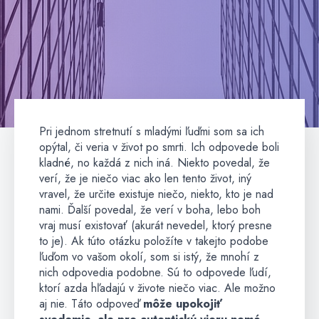
Pri jednom stretnutí s mladými ľuďmi som sa ich
opýtal, či veria v život po smrti. Ich odpovede boli
kladné, no každá z nich iná. Niekto povedal, že
verí, že je niečo viac ako len tento život, iný
vravel, že určite existuje niečo, niekto, kto je nad
nami. Ďalší povedal, že verí v boha, lebo boh
vraj musí existovať (akurát nevedel, ktorý presne
to je). Ak túto otázku položíte v takejto podobe
ľuďom vo vašom okolí, som si istý, že mnohí z
nich odpovedia podobne. Sú to odpovede ľudí,
ktorí azda hľadajú v živote niečo viac. Ale možno
aj nie. Táto odpoveď
môže upokojiť