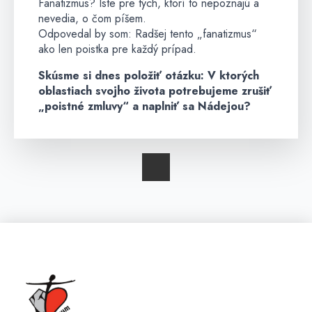
Fanatizmus? Iste pre tých, ktorí to nepoznajú a
nevedia, o čom píšem.
Odpovedal by som: Radšej tento „fanatizmus“
ako len poistka pre každý prípad.
Skúsme si dnes položiť otázku: V ktorých
oblastiach svojho života potrebujeme zrušiť
„poistné zmluvy“ a naplniť sa Nádejou?