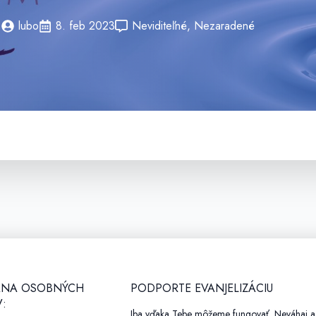
lubo
8. feb 2023
Neviditeľné
Nezaradené
NA OSOBNÝCH
PODPORTE EVANJELIZÁCIU
:
Iba vďaka Tebe môžeme fungovať. Neváhaj a 