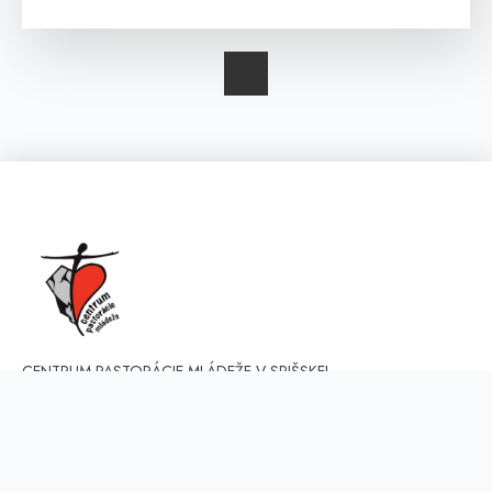
CENTRUM PASTORÁCIE MLÁDEŽE V SPIŠSKEJ
DIECÉZE je organizačná zložka Diecézneho úradu pre
evanjelizáciu a apoštolát, zriadená Rímskokatolíckou
cirkvou, biskupstvom Spišské Podhradie. V súčastnosti
koordinuje a vyvíja činnosť v troch regiónoch - Spiš,
Liptov, Orava.