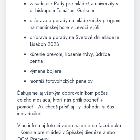
zasadnutie Rady pre mládež a univerzity s
o. biskupom Tomášom Galisom
príprava a porady na mládežnícky program
na mariánskej hore v Levoči v júli
príprava a porady na Svetové dni mládeže
Lisabon 2023
kúrenie drevom, kosenie trávy, údržba
centra
výmena bojlera
montáž fotovoltických panelov
Ďakujeme aj všetkým dobrovoľníkom počas
celého mesiaca, ktorí nás prišli pozrieť +
pomôcť. Ak chceš prísť aj Ty, dohodni si čas
individuálne.
Viac info a aj foto či video nájdete na facebooku
: Komisia pre mládež v Spišskej diecéze alebo
DCM Premeny