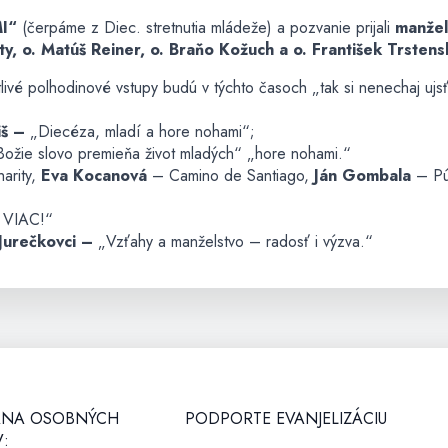
I“
(čerpáme z Diec. stretnutia mládeže) a pozvanie prijali
manžel
y, o. Matúš Reiner, o. Braňo Kožuch a o. František Trstens
ivé polhodinové vstupy budú v týchto časoch „tak si nenechaj ujsť
iš –
„Diecéza, mladí a hore nohami“;
Božie slovo premieňa život mladých“ „hore nohami.“
harity,
Eva Kocanová
– Camino de Santiago,
Ján Gombala
– Pú
 VIAC!“
 Jurečkovci –
„Vzťahy a manželstvo – radosť i výzva.“
NA OSOBNÝCH
PODPORTE EVANJELIZÁCIU
: