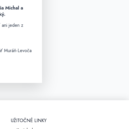
ia Michal a
ký.
 ani jeden z
ť Muráň-Levoča
UŽITOČNÉ LINKY