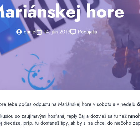
ariánskej hore
daniel
14. jún 2019
Podujatia
pre teba počas odpustu na Mariánskej hore v sobotu a v nedeľu
6
kusiou so zaujímavými hosťami, teplý čaj a dozvieš sa tu tiež
mnoh
j diecéze, príp. tu dostaneš tipy, ak by si sa chcel do niečoho zapo