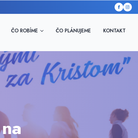
ČO ROBÍME
ČO PLÁNUJEME
KONTAKT
 na