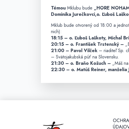
Témou
Mklubu bude
„HORE NOHAM
Dominika Jurečkovci,o. Ľuboš Laškot
Mklub bude otvorený od 18:00 a jednotl
nich):
18:15 – o. Ľuboš Laškoty, Michal Br
20:15 – o. František Trstenský –
„
21:00 –
Pavol Vilček
– riaditeľ Sp. c
– Svätojakubská púť na Slovensku.
21:30 – o. Braňo Kožuch –
„Máš na
22:30 – o. Matúš Reiner, manželia
OCHRA
ÚDAJOV