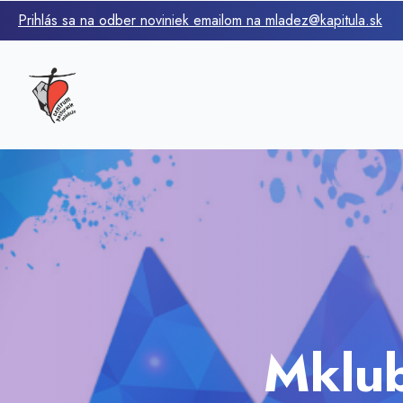
Prihlás sa na odber noviniek emailom na mladez@kapitula.sk
Mklub