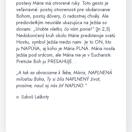
postavy Márie má otvorené ruky. Toto gesto je
veľavravné: postoj otvorenosti pre obdarovanie
Bohom, postoj dôvery, či radostnej chvály. Ale
predovšetkým neustále ukazujúca na Ježiša so
slovami:
„Urobte všetko,
čo vám povie!“
(Jn 2,5).
Nedokončený kruh okolo Márie predstavuje svätú
Hostiu, symbol Ježiša medzi nami. Je to ON, kto
ju NAPĹŇA, aj koho je Mária PLNÁ. Mária nosila
Ježiša pod srdcom, ale Mária nie je v Eucharistii.
Pretože Boh ju PRESAHUJE…
„A tak sa obraciame k Tebe, Mária, NAPLNENÁ
milosťou Boha, Ty si žila NAPLNENÝ život,
prosíme, nauč aj nás žiť NAPLNO.“
o. Ľuboš Laškoty