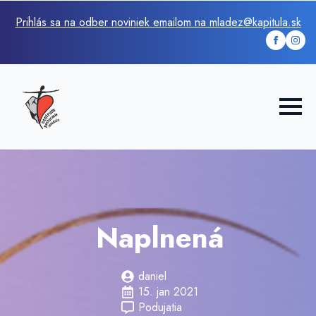
Prihlás sa na odber noviniek emailom na mladez@kapitula.sk
Naplnená
daniel
15. jan 2021
Podujatia