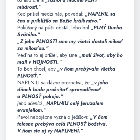
Už ako dieťa
„rástol a mocnel PLNÝ
múdrosti.“
Keď prišiel medzi nás, povedal:
„NAPLNIL sa
čas a priblížilo sa Božie kráľovstvo.“
Pokúšaný na púšti obstál, lebo bol
„PLNÝ Ducha
Svätého.“
„Z jeho PLNOSTI sme my všetci dostali milosť
za milosťou.“
Veď na to aj prišiel, aby sme
„mali život, aby ho
mali v HOJNOSTI.“
To Boh chcel, aby
„v ňom prebývala všetka
PLNOSŤ.“
NAPLNILI sa dávne proroctva, že
„v jeho
dňoch bude prekvitať spravodlivosť
a PLNOSŤ pokoja.“
Jeho učeníci
„NAPLNILI celý Jeruzalem
evanjeliom.“
Pavol nebojácne vyzná o Ježišovi:
„V ňom
telesne prebýva celá PLNOSŤ božstva.
V ňom ste aj vy NAPLNENÍ.“