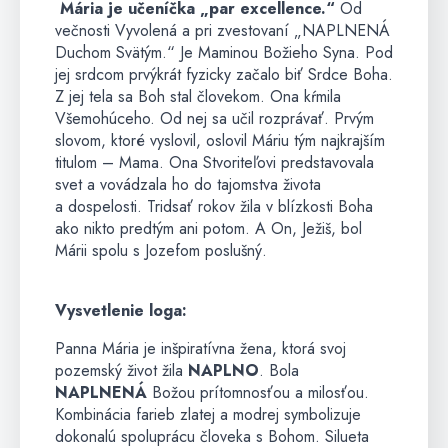
Mária je učeníčka „par excellence.“
Od
večnosti Vyvolená a pri zvestovaní „NAPLNENÁ
Duchom Svätým.“ Je Maminou Božieho Syna. Pod
jej srdcom prvýkrát fyzicky začalo biť Srdce Boha.
Z jej tela sa Boh stal človekom. Ona kŕmila
Všemohúceho. Od nej sa učil rozprávať. Prvým
slovom, ktoré vyslovil, oslovil Máriu tým najkrajším
titulom – Mama. Ona Stvoriteľovi predstavovala
svet a vovádzala ho do tajomstva života
a dospelosti. Tridsať rokov žila v blízkosti Boha
ako nikto predtým ani potom. A On, Ježiš, bol
Márii spolu s Jozefom poslušný.
Vysvetlenie loga:
Panna Mária je inšpiratívna žena, ktorá svoj
pozemský život žila
NAPLNO
. Bola
NAPLNENÁ
Božou prítomnosťou a milosťou.
Kombinácia farieb zlatej a modrej symbolizuje
dokonalú spoluprácu človeka s Bohom. Silueta