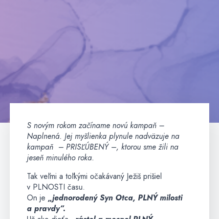
S novým rokom začíname novú kampaň –
Naplnená. Jej myšlienka plynule nadväzuje na
kampaň – PRISĽÚBENÝ –, ktorou sme žili na
jeseň minulého roka.
Tak veľmi a toľkými očakávaný Ježiš prišiel
v PLNOSTI času.
On je
„jednorodený Syn Otca, PLNÝ milosti
a pravdy“.