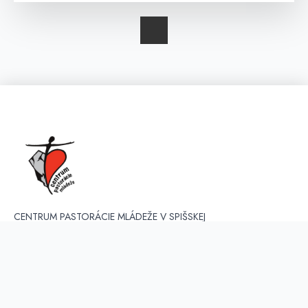
CENTRUM PASTORÁCIE MLÁDEŽE V SPIŠSKEJ
DIECÉZE je organizačná zložka Diecézneho úradu pre
evanjelizáciu a apoštolát, zriadená Rímskokatolíckou
cirkvou, biskupstvom Spišské Podhradie. V súčastnosti
koordinuje a vyvíja činnosť v troch regiónoch - Spiš,
Liptov, Orava.