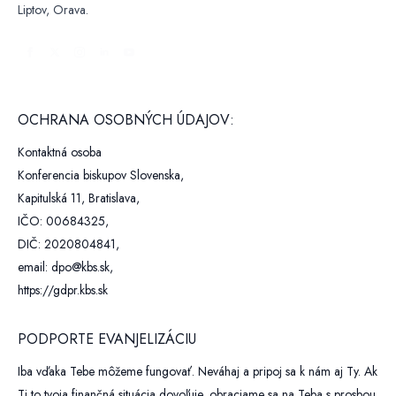
Liptov, Orava.
OCHRANA OSOBNÝCH ÚDAJOV:
Kontaktná osoba
Konferencia biskupov Slovenska,
Kapitulská 11, Bratislava,
IČO: 00684325,
DIČ: 2020804841,
email: dpo@kbs.sk,
https://gdpr.kbs.sk
PODPORTE EVANJELIZÁCIU
Iba vďaka Tebe môžeme fungovať. Neváhaj a pripoj sa k nám aj Ty. Ak
Ti to tvoja finančná situácia dovoľuje, obraciame sa na Teba s prosbou