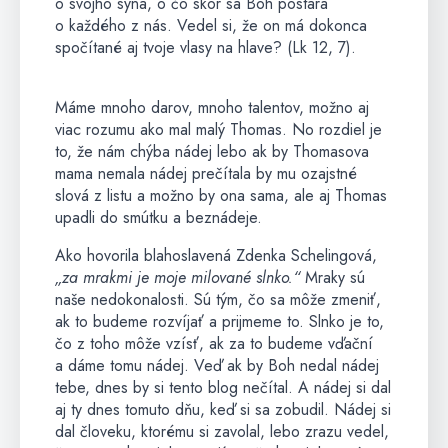
o svojho syna, o čo skôr sa Boh postará
o každého z nás. Vedel si, že on má dokonca
spočítané aj tvoje vlasy na hlave? (Lk 12, 7).
Máme mnoho darov, mnoho talentov, možno aj
viac rozumu ako mal malý Thomas. No rozdiel je
to, že nám chýba nádej lebo ak by Thomasova
mama nemala nádej prečítala by mu ozajstné
slová z listu a možno by ona sama, ale aj Thomas
upadli do smútku a beznádeje.
Ako hovorila blahoslavená Zdenka Schelingová,
„za mrakmi je moje milované slnko.“
Mraky sú
naše nedokonalosti. Sú tým, čo sa môže zmeniť,
ak to budeme rozvíjať a prijmeme to. Slnko je to,
čo z toho môže vzísť, ak za to budeme vďační
a dáme tomu nádej. Veď ak by Boh nedal nádej
tebe, dnes by si tento blog nečítal. A nádej si dal
aj ty dnes tomuto dňu, keď si sa zobudil. Nádej si
dal človeku, ktorému si zavolal, lebo zrazu vedel,