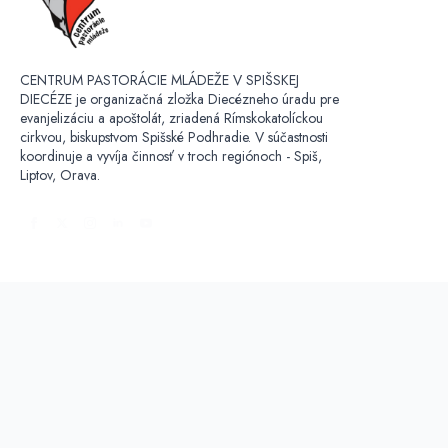
CENTRUM PASTORÁCIE MLÁDEŽE V SPIŠSKEJ
DIECÉZE je organizačná zložka Diecézneho úradu pre
evanjelizáciu a apoštolát, zriadená Rímskokatolíckou
cirkvou, biskupstvom Spišské Podhradie. V súčastnosti
koordinuje a vyvíja činnosť v troch regiónoch - Spiš,
Liptov, Orava.
OCHRANA OSOBNÝCH ÚDAJOV:
Kontaktná osoba
Konferencia biskupov Slovenska,
Kapitulská 11, Bratislava,
IČO: 00684325,
DIČ: 2020804841,