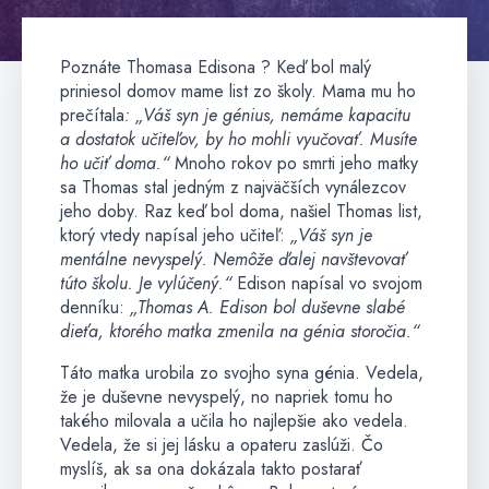
Poznáte Thomasa Edisona ? Keď bol malý
priniesol domov mame list zo školy. Mama mu ho
prečítala
: „Váš syn je génius, nemáme kapacitu
a dostatok učiteľov, by ho mohli vyučovať. Musíte
ho učiť doma.“
Mnoho rokov po smrti jeho matky
sa Thomas stal jedným z najväčších vynálezcov
jeho doby. Raz keď bol doma, našiel Thomas list,
ktorý vtedy napísal jeho učiteľ:
„Váš syn je
mentálne nevyspelý. Nemôže ďalej navštevovať
túto školu. Je vylúčený.“
Edison napísal vo svojom
denníku:
„Thomas A. Edison bol duševne slabé
dieťa, ktorého matka zmenila na génia storočia.“
Táto matka urobila zo svojho syna génia. Vedela,
že je duševne nevyspelý, no napriek tomu ho
takého milovala a učila ho najlepšie ako vedela.
Vedela, že si jej lásku a opateru zaslúži. Čo
myslíš, ak sa ona dokázala takto postarať