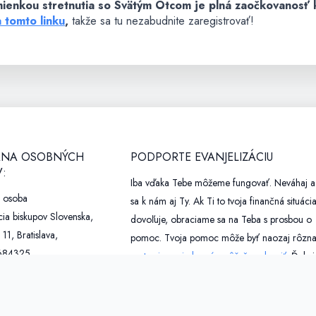
ienkou stretnutia so Svätým Otcom je plná zaočkovanosť
a tomto linku
,
takže sa tu nezabudnite zaregistrovať!
NA OSOBNÝCH
PODPORTE EVANJELIZÁCIU
:
Iba vďaka Tebe môžeme fungovať. Neváhaj a 
á osoba
sa k nám aj Ty. Ak Ti to tvoja finančná situáci
ia biskupov Slovenska,
dovoľuje, obraciame sa na Teba s prosbou o
 11, Bratislava,
pomoc. Tvoja pomoc môže byť naozaj rôzna
684325,
preto si pozri ako nás môžeš podporiť.
Ďakuj
20804841,
o@kbs.sk,
Podporili nás:
expodom.sk
pr.kbs.sk