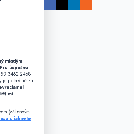
ený mladým
 Pre úspešné
50 3462 2468
y je potrebné za
nevraciame!
ižšími
ičom (zákonným
lasu stiahnete