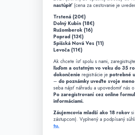
nastúpiť
(cena za cestovanie je uveden
Trstená (20€)
Dolný Kubín (18€)
Ružomberok (16)
Poprad (13€)
Spišská Nová Ves (11)
Levoča (11€)
Ak chcete ísť spolu s nami, zaregistrujt
ľuďom a ostatným vo veku do 35 rok
dokončenie
registrácie je
potrebné uh
–
do poznámky uveďte svoje meno 
seba nájsť náhradu a upovedomiť nás o
Po zaregistrovaní cez online formul
informáciami.
Záujemcovia mladší ako 18 rokov
s
zástupcom). Vyplnený a podpísaný súh
tu.