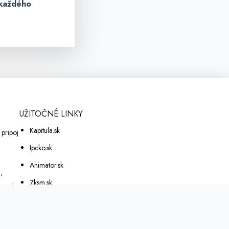
 každého
UŽITOČNÉ LINKY
Kapitula.sk
pripoj
a
Ipcko.sk
Animator.sk
,
Zksm.sk
eme!
Erko.sk