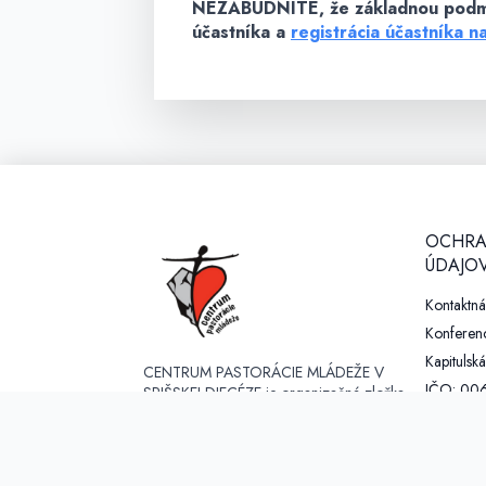
NEZABUDNITE,
že základnou podm
účastníka a
registrácia účastníka n
OCHRA
ÚDAJOV
Kontaktn
Konferenc
Kapitulská
CENTRUM PASTORÁCIE MLÁDEŽE V
IČO: 00
SPIŠSKEJ DIECÉZE je organizačná zložka
Diecézneho úradu pre evanjelizáciu a
DIČ: 20
apoštolát, zriadená Rímskokatolíckou
email: dp
cirkvou, biskupstvom Spišské Podhradie. V
https://gd
súčastnosti koordinuje a vyvíja činnosť v