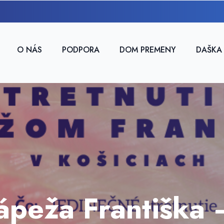
O NÁS
PODPORA
DOM PREMENY
DAŠKA
pápeža Františka