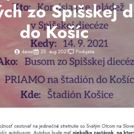
ch zo Spišskej 
do Košíc
daniel
25. aug 2021
Podujatia
ožnosť cestovať na jedinečné stretnutie so Svätým Otcom na Slove
 Košíc autobusom. Autobus bude mať
niekoľko zastávok, na kto