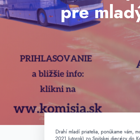
pre mladý
Drahí mladí priatelia, ponúkame vám, m
2021 (utorok) zo Spišskej diecézy do