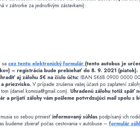
á v zátvorke za jednotlivými zástavkami):
e sa
cez tento elektronický formulár
(tento autobus je urč
ov) – registrácia bude prebiehať do 8. 9. 2021 (piatok).
radiť aj zálohu 5€ na číslo účtu
:
IBAN SK68 0900 0000 00
a priezvisko.
V prípade zrušenia vašej účasti po zaplatení záloh
 tom (daniel.komisia@gmail.com).
Uhradenú zálohu totiž späť 
ár a prijatí zálohy vám pošleme potvrdzujúci mail spolu s bl
i musia so sebou priniesť
informovaný súhlas
podpísaný ich rod
las budeme zbierať počas cestovania v autobuse –
formulár súh