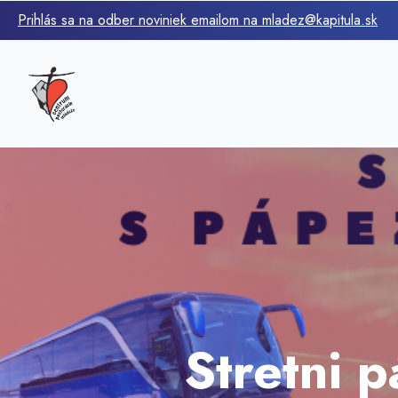
Prihlás sa na odber noviniek emailom na mladez@kapitula.sk
Stretni 