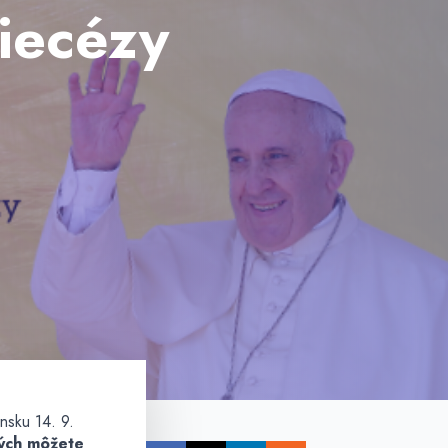
diecézy
nsku 14. 9.
rých môžete