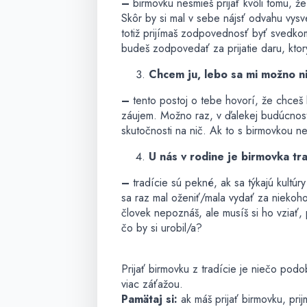
–
birmovku nesmieš prijať kvôli tomu, že 
Skôr by si mal v sebe nájsť odvahu vysve
totiž prijímaš zodpovednosť byť svedkom
budeš zodpovedať za prijatie daru, ktor
Chcem ju, lebo sa mi možno n
–
tento postoj o tebe hovorí, že chceš
záujem. Možno raz, v ďalekej budúcnosti
skutočnosti na nič. Ak to s birmovkou n
U nás v rodine je birmovka tr
–
tradície sú pekné, ak sa týkajú kultúr
sa raz mal oženiť/mala vydať za niekoho,
človek nepoznáš, ale musíš si ho vziať, p
čo by si urobil/a?
Prijať birmovku z tradície je niečo pod
viac záťažou.
Pamätaj si:
ak máš prijať birmovku, prij