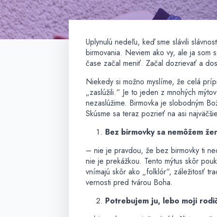
Uplynulú nedeľu, keď sme slávili slávno
birmovania. Neviem ako vy, ale ja som s
čase začal meniť. Začal dozrievať a dos
Niekedy si možno myslíme, že celá prípr
„zaslúžili.“ Je to jeden z mnohých mýtov.
nezaslúžime. Birmovka je slobodným Bož
Skúsme sa teraz pozrieť na asi najväčši
Bez birmovky sa nemôžem ženi
– nie je pravdou, že bez birmovky ti ne
nie je prekážkou. Tento mýtus skôr pouk
vnímajú skôr ako „folklór“, záležitosť tr
vernosti pred tvárou Boha.
Potrebujem ju, lebo moji rodič