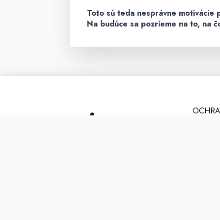
Toto sú teda nesprávne motivácie 
Na budúce sa pozrieme na to, na čo
OCHRA
ÚDAJOV
Kontaktn
Konferenc
Kapitulská
CENTRUM PASTORÁCIE MLÁDEŽE V
IČO: 00
SPIŠSKEJ DIECÉZE je organizačná zložka
Diecézneho úradu pre evanjelizáciu a
DIČ: 20
apoštolát, zriadená Rímskokatolíckou
email: dp
cirkvou, biskupstvom Spišské Podhradie. V
https://gd
súčastnosti koordinuje a vyvíja činnosť v