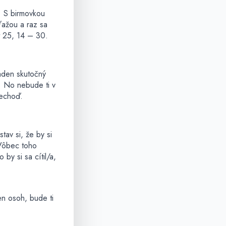
ý. S birmovkou
ťažou a raz sa
Mt 25, 14 – 30.
aden skutočný
l. No nebude ti v
nechoď.
tav si, že by si
 Vôbec toho
by si sa cítil/a,
en osoh, bude ti