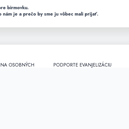
pre birmovku.
 nám je a prečo by sme ju vôbec mali prijať.
NA OSOBNÝCH
PODPORTE EVANJELIZÁCIU
:
Iba vďaka Tebe môžeme fungovať. Neváhaj a 
á osoba
sa k nám aj Ty. Ak Ti to tvoja finančná situáci
ia biskupov Slovenska,
dovoľuje, obraciame sa na Teba s prosbou o
 11, Bratislava,
pomoc. Tvoja pomoc môže byť naozaj rôzna
684325,
preto si pozri ako nás môžeš podporiť.
Ďakuj
20804841,
o@kbs.sk,
Podporili nás:
expodom.sk
pr.kbs.sk