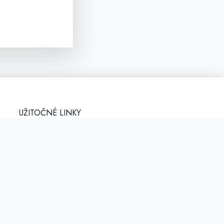
UŽITOČNÉ LINKY
Kapitula.sk
pripoj
a
Ipcko.sk
Animator.sk
,
Zksm.sk
eme!
Erko.sk