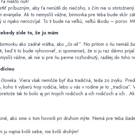
ťa niekto núti!
tliť príbuzným, aby ťa nenútili do niečoho, s čím nie si stotožnen
 evanjelia. Ak to nemyslíš vážne, birmovka pre teba bude skôr zá
ý si nijako nerozvíjal. To ti bude na veľkú, veľkú škodu – porov. 
iekedy zíde to, že ju mám
 birmovku ako zadné vrátka, ako
„čo ak“
. No pritom o ňu nemáš ži
, keď ti to bude vyhovovať, si spomenieš, že si ju raz dávno prija
emyslíš vážne, ak nie si pre ňu pevne rozhodnutý, radšej do toho 
adíciou
y človeka. Viera však nemôže byť iba tradičná, teda zo zvyku. Preds
 koho ti vyberú tvoji rodičia, lebo u vás v rodine je to „tradícia“.
retože tak to bolo aj pri tvojich rodičoch a ich rodičoch a ich…Ako 
obné, ako sme o tom hovorili pri druhom mýte. Nemá pre teba žiad
mi ju najmä kvôli sebe, nie kvôli druhým!