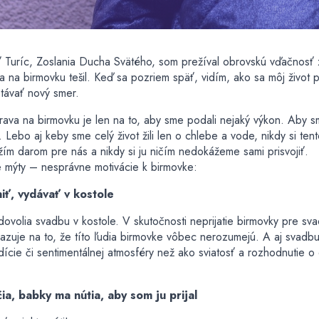
sť Turíc, Zoslania Ducha Svätého, som prežíval obrovskú vďačnosť z
a na birmovku tešil. Keď sa pozriem späť, vidím, ako sa môj život 
távať nový smer.
ava na birmovku je len na to, aby sme podali nejaký výkon. Aby sm
 Lebo aj keby sme celý život žili len o chlebe a vode, nikdy si ten
ím darom pre nás a nikdy si ju ničím nedokážeme sami prisvojiť.
e mýty – nesprávne motivácie k birmovke:
ť, vydávať v kostole
dovolia svadbu v kostole. V skutočnosti neprijatie birmovky pre sv
azuje na to, že títo ľudia birmovke vôbec nerozumejú. A aj svadbu
adície či sentimentálnej atmosféry než ako sviatosť a rozhodnutie o
ia, babky ma nútia, aby som ju prijal