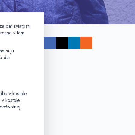
a dar sviatosti
presne v tom
e si ju
to dar
adbu v kostole
 v kostole
 doživotnej