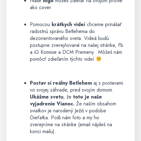
Naše
logo
môžeš zdieľať na svojom profile
ako cover.
Pomocou
krátkych videí
chceme prinášať
radostnú správu Betlehema do
dezorientovaného sveta. Videá budú
postupne zverejňované na našej stránke, Fb
a iG Komisie a DCM Premeny. Môžeš nám
pomôcť zdieľaním týchto videí
Postav si reálny Betlehem
aj s postavami
vo svojej záhrade, pred
svojím domom.
Ukážme svetu
, že
toto je naše
vyjadrenie Vianoc.
Že naším obsahom
sviatkov je narodený Ježiš v podobe
Dieťatka. Pošli nám foto a my ho
zverejníme na stránke (email nájdeš na
konci mailu).