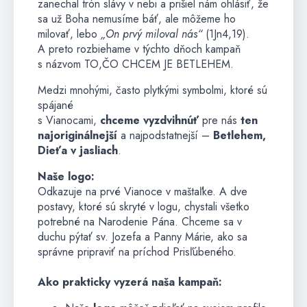
zanechal trón slávy v nebi a prišiel nám ohlásiť, že
sa už Boha nemusíme báť, ale môžeme ho
milovať, lebo
„On prvý miloval nás“
(1Jn4,19).
A preto rozbiehame v týchto dňoch kampaň
s názvom TO,ČO CHCEM JE BETLEHEM.
Medzi mnohými, často plytkými symbolmi, ktoré sú
spájané
s Vianocami,
chceme vyzdvihnúť
pre nás
ten
najoriginálnejší
a najpodstatnejší –
Betlehem,
Dieťa v jasliach
.
Naše logo:
Odkazuje na prvé Vianoce v maštaľke. A dve
postavy, ktoré sú skryté v logu, chystali všetko
potrebné na Narodenie Pána. Chceme sa v
duchu pýtať sv. Jozefa a Panny Márie, ako sa
správne pripraviť na príchod Prisľúbeného.
Ako prakticky vyzerá naša kampaň: