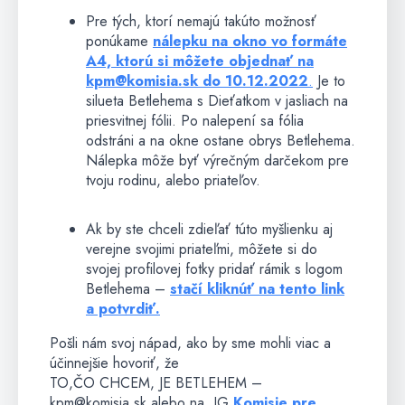
Pre tých, ktorí nemajú takúto možnosť
ponúkame
nálepku na okno
vo formáte
A4, ktorú si môžete objednať na
kpm@komisia.sk do 10.12.2022
.
Je to
silueta Betlehema s Dieťatkom v jasliach na
priesvitnej fólii. Po nalepení sa fólia
odstráni a na okne ostane obrys Betlehema.
Nálepka môže byť výrečným darčekom pre
tvoju rodinu,
alebo priateľov.
Ak by ste chceli zdieľať túto myšlienku aj
verejne svojimi priateľmi, môžete si do
svojej profilovej fotky pridať rámik s logom
Betlehema –
stačí kliknúť na tento link
a potvrdiť.
Pošli nám svoj nápad, ako by sme mohli viac a
účinnejšie hovoriť, že
TO,ČO CHCEM, JE BETLEHEM –
kpm@komisia.sk
alebo na IG
Komisie pre