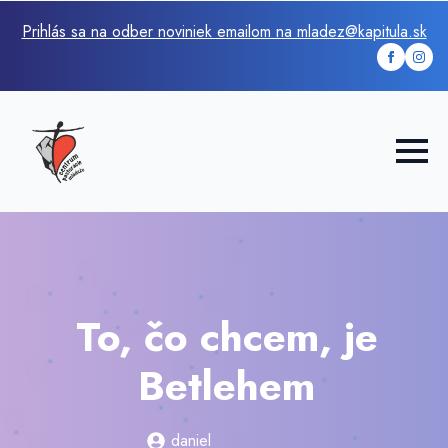
Prihlás sa na odber noviniek emailom na mladez@kapitula.sk
To, čo chcem, je
Betlehem
daniel