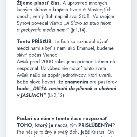
Žijeme plnosť čias.
A uprostred mnohých
lacných sľubov o krajšom živote či šťastnejších
dňoch, verný Boh naplnil svoj SĽUB. Vo svojom
Synovi povedal všetko
„A Slovo sa stalo telom
a prebývalo medzi nami“
(Jn1,14).
Tento PRÍSĽUB
, že Boh sa rozhodol bývať
medzi nami a byť s nami ako Emanuel, budeme
sláviť počas Vianoc.
Avšak pred 2000 rokmi jeho príchod takmer nik
nespoznal. Už vôbec nie mocní tohto sveta.
Avšak našlo sa zopár jednotlivcov, ktorí uverili.
Božie slovo hovorí, že
znamením
pre pastierov
bude „
DIEŤA zavinuté do plienok a uložené
v JASLIACH“
(Lk2,12).
Podarí sa nám v tomto čase rozpoznať
TOHO
,
ktorý je
naozaj tým
PRISĽÚBENÝM
?
Pre nás je to živý a svätý Boh, Ježiš Kristus. On