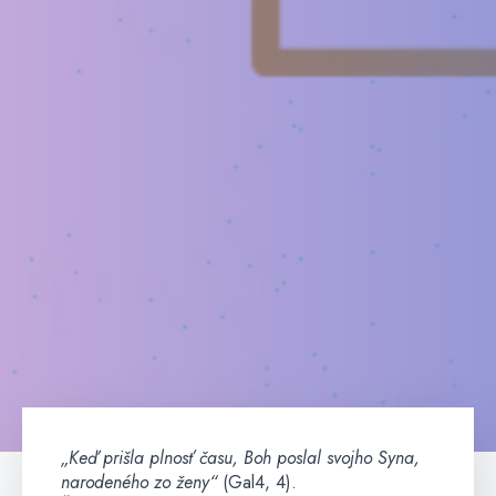
„Keď prišla plnosť času, Boh poslal svojho Syna,
narodeného zo ženy“
(Gal4, 4).