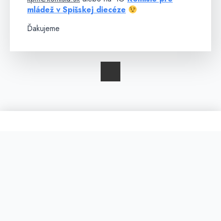
mládež v Spišskej diecéze
Ďakujeme
CENTRUM PASTORÁCIE MLÁDEŽE V SPIŠSKEJ
DIECÉZE je organizačná zložka Diecézneho úradu pre