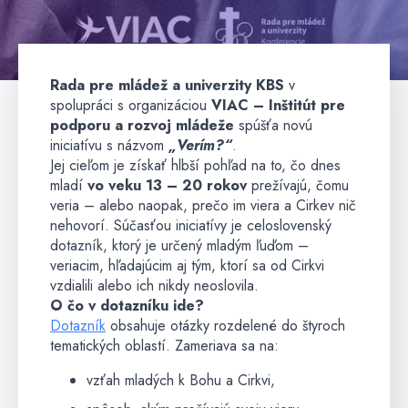
Rada pre mládež a univerzity KBS
v
spolupráci s organizáciou
VIAC – Inštitút pre
podporu a rozvoj mládeže
spúšťa novú
iniciatívu s názvom
„Verím?“
.
Jej cieľom je získať hlbší pohľad na to, čo dnes
mladí
vo veku 13 – 20 rokov
prežívajú, čomu
veria – alebo naopak, prečo im viera a Cirkev nič
nehovorí. Súčasťou iniciatívy je celoslovenský
dotazník, ktorý je určený mladým ľuďom –
veriacim, hľadajúcim aj tým, ktorí sa od Cirkvi
vzdialili alebo ich nikdy neoslovila.
O čo v dotazníku ide?
Dotazník
obsahuje otázky rozdelené do štyroch
tematických oblastí. Zameriava sa na:
vzťah mladých k Bohu a Cirkvi,