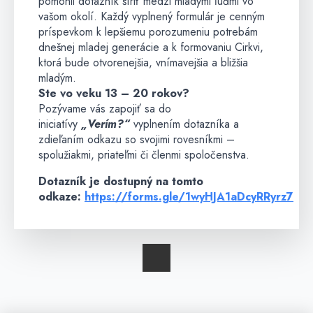
pomohli dotazník šíriť medzi mladými ľuďmi vo
vašom okolí. Každý vyplnený formulár je cenným
príspevkom k lepšiemu porozumeniu potrebám
dnešnej mladej generácie a k formovaniu Cirkvi,
ktorá bude otvorenejšia, vnímavejšia a bližšia
mladým.
Ste vo veku 13 – 20 rokov?
Pozývame vás zapojiť sa do
iniciatívy
„Verím?“
vyplnením dotazníka a
zdieľaním odkazu so svojimi rovesníkmi –
spolužiakmi, priateľmi či členmi spoločenstva.
Dotazník je dostupný na tomto
odkaze:
https://forms.gle/1wyHJA1aDcyRRyrz7