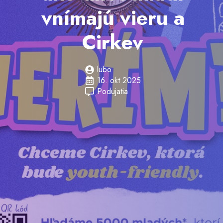
vnímajú vieru a
Cirkev
lubo
16. okt 2025
Podujatia