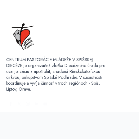
CENTRUM PASTORÁCIE MLÁDEŽE V SPIŠSKEJ
DIECÉZE je organizačná zložka Diecézneho úradu pre
evanjelizáciu a apoštolát, zriadená Rímskokatolíckou
cirkvou, biskupstvom Spišské Podhradie. V súčastnosti
koordinuje a vyvíja činnosť v troch regiónoch - Spiš,
Liptov, Orava.
OCHRANA OSOBNÝCH ÚDAJOV: