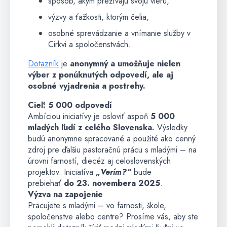
spôsob, akým prežívajú svoju vieru,
výzvy a ťažkosti, ktorým čelia,
osobné sprevádzanie a vnímanie služby v
Cirkvi a spoločenstvách.
Dotazník
je
anonymný a umožňuje nielen
výber z ponúknutých odpovedí, ale aj
osobné vyjadrenia a postrehy.
Cieľ: 5 000 odpovedí
Ambíciou iniciatívy je osloviť aspoň
5 000
mladých ľudí z celého Slovenska.
Výsledky
budú anonymne spracované a použité ako cenný
zdroj pre ďalšiu pastoračnú prácu s mladými – na
úrovni farností, diecéz aj celoslovenských
projektov. Iniciatíva
„Verím?“
bude
prebiehať
do 23. novembera 2025
.
Výzva na zapojenie
Pracujete s mladými – vo farnosti, škole,
spoločenstve alebo centre? Prosíme vás, aby ste