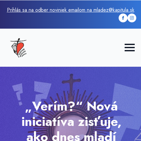
Prihlás sa na odber noviniek emailom na mladez@kapitula.sk
„Verím?“ Nová
iniciatíva zisťuje,
ako dnes mladí