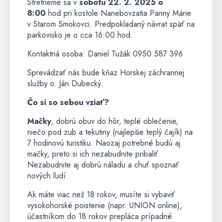
Stretneme sa v
sobotu 22. 2. 2025 o
8:00
hod pri kostole Nanebovzatia Panny Márie
v Starom Smokovci. Predpokladaný návrat späť na
parkovisko je o cca 16:00 hod.
Kontaktná osoba: Daniel Tužák 0950 587 396
Sprevádzať nás bude kňaz Horskej záchrannej
služby o. Ján Dubecký.
Čo si so sebou vziať?
Mačky
, dobrú obuv do hôr, teplé oblečenie,
niečo pod zub a tekutiny (najlepšie teplý čajík) na
7 hodinovú turistiku. Naozaj potrebné budú aj
mačky, preto si ich nezabudnite pribaliť.
Nezabudnite aj dobrú náladu a chuť spoznať
nových ľudí.
Ak máte viac než 18 rokov, musíte si vybaviť
vysokohorské poistenie (napr. UNION online),
účastníkom do 18 rokov prepláca prípadné