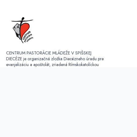
CENTRUM PASTORÁCIE MLÁDEŽE V SPIŠSKEJ
DIECÉZE je organizačná zložka Diecézneho úradu pre
evanjelizáciu a apoštolát, zriadená Rímskokatolíckou
cirkvou, biskupstvom Spišské Podhradie. V súčastnosti
koordinuje a vyvíja činnosť v troch regiónoch - Spiš,
Liptov, Orava.
OCHRANA OSOBNÝCH ÚDAJOV:
Kontaktná osoba