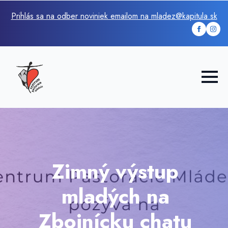
Prihlás sa na odber noviniek emailom na mladez@kapitula.sk
Zimný výstup
mladých na
Zbojnícku chatu