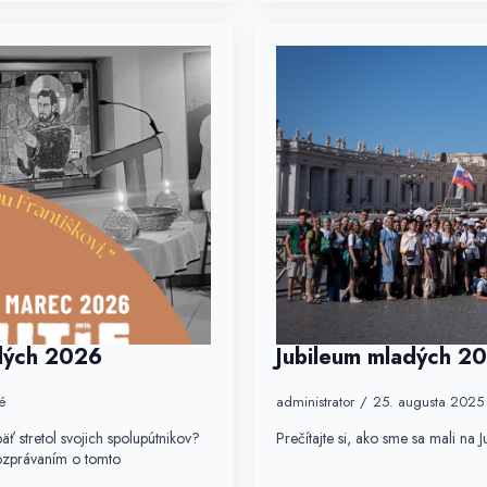
adých 2026
Jubileum mladých 20
é
administrator
25. augusta 202
äť stretol svojich spolupútnikov?
Prečítajte si, ako sme sa mali na
rozprávaním o tomto