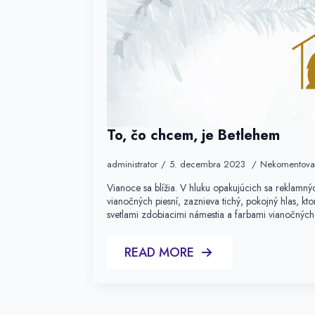
To, čo chcem, je Betlehem
administrator
5. decembra 2023
Nekomentov
Vianoce sa blížia. V hluku opakujúcich sa reklamn
vianočných piesní, zaznieva tichý, pokojný hlas, ktor
svetlami zdobiacimi námestia a farbami vianočný
READ MORE