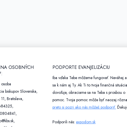
NA OSOBNÝCH
PODPORTE EVANJELIZÁCIU
:
Iba vďaka Tebe môžeme fungovať. Neváhaj a 
á osoba
sa k nám aj Ty. Ak Ti to tvoja finančná situáci
ia biskupov Slovenska,
dovoľuje, obraciame sa na Teba s prosbou o
 11, Bratislava,
pomoc. Tvoja pomoc môže byť naozaj rôzna
684325,
preto si pozri ako nás môžeš podporiť.
Ďakuj
20804841,
o@kbs.sk,
Podporili nás:
expodom.sk