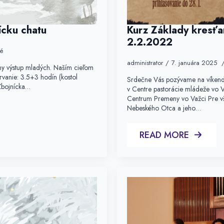
ícku chatu
Kurz Základy kresťa
2.2.2022
é
administrator
7. januára 2025
ny výstup mladých. Naším cieľom
rvanie: 3.5+3 hodín (kostol
Srdečne Vás pozývame na víkend
Zbojnícka…
v Centre pastorácie mládeže vo 
Centrum Premeny vo Važci Pre vš
Nebeského Otca a jeho…
READ MORE