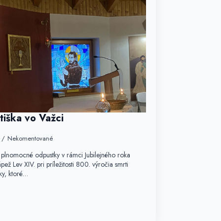
ntiška vo Važci
Nekomentované
 plnomocné odpustky v rámci Jubilejného roka
ápež Lev XIV. pri príležitosti 800. výročia smrti
ky, ktoré…