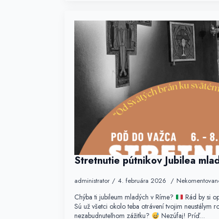
Stretnutie pútnikov Jubilea ml
administrator
4. februára 2026
Nekomentovan
Chýba ti jubileum mladých v Ríme?
Rád by si op
Sú už všetci okolo teba otrávení tvojim neustálym 
nezabudnuteľnom zážitku?
Nezúfaj! Príď…