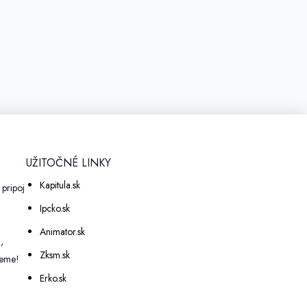
UŽITOČNÉ LINKY
Kapitula.sk
pripoj
a
Ipcko.sk
Animator.sk
,
Zksm.sk
eme!
Erko.sk