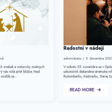
Radostní v nádeji
ané
administrator
5. decembra 202
ých zneliek a notoricky známych
V sobotu 25. novembra sa v Spišsk
ý nás volá prísť bližšie. Nad
uskutočnili dekanátne stretnutia ml
ch ozdôb sa…
Ružomberku, Kežmarku, Starej Ľu
READ MORE