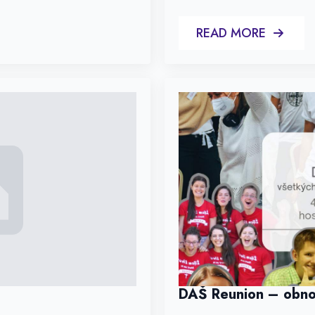
READ MORE
DAŠ Reunion – obno