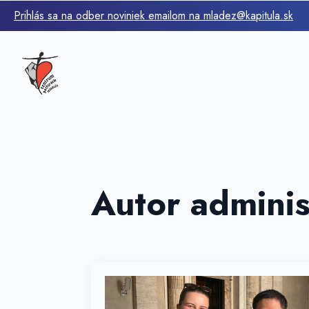
Prihlás sa na odber noviniek emailom na mladez@kapitula.sk
Autor
adminis