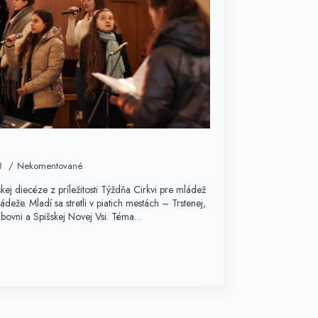
3
Nekomentované
ej diecéze z príležitosti Týždňa Cirkvi pre mládež
ádeže. Mladí sa stretli v piatich mestách – Trstenej,
bovni a Spišskej Novej Vsi. Téma…