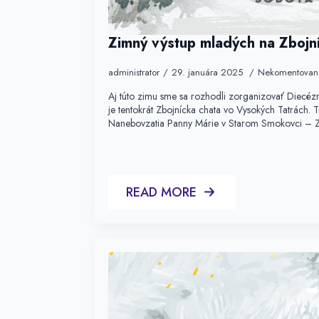
Zimný výstup mladých na Zbojn
administrator
29. januára 2025
Nekomentovan
Aj túto zimu sme sa rozhodli zorganizovať Diecéz
je tentokrát Zbojnícka chata vo Vysokých Tatrách. T
Nanebovzatia Panny Márie v Starom Smokovci – 
READ MORE