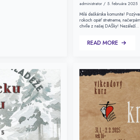
administrator
5. februára 2025
Milá daškárska komunita! Pozýva
rokoch opäť stretneme, načerpám
chvíle z našej DAŠky! Nezáleží…
READ MORE