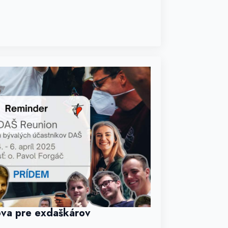
va pre exdaškárov