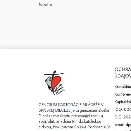
Next »
OCHRA
ÚDAJOV
Kontaktn
Konferenc
Kapitulská
CENTRUM PASTORÁCIE MLÁDEŽE V
IČO: 00
SPIŠSKEJ DIECÉZE je organizačná zložka
Diecézneho úradu pre evanjelizáciu a
DIČ: 20
apoštolát, zriadená Rímskokatolíckou
email: dp
cirkvou, biskupstvom Spišské Podhradie. V