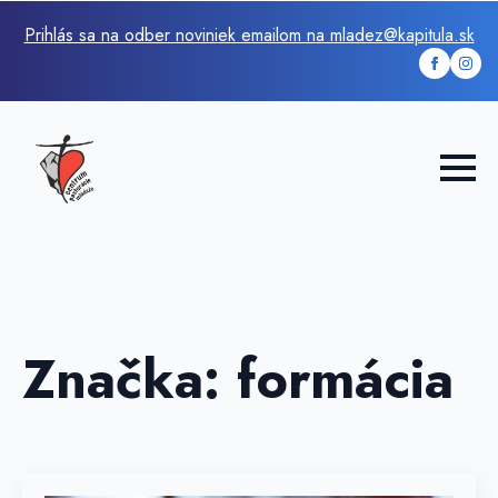
Prihlás sa na odber noviniek emailom na mladez@kapitula.sk
Značka:
formácia