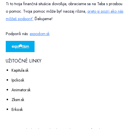
Ti to tvoja finančná situácia dovoľuje, obraciame sa na Teba s prosbou
o pomoc. Tvoja pomoc môže byť naozaj rôzna,
preto si pozri ako nás
môžeš podporiť.
Ďakujeme!
Podporili nás:
expodom.sk
UŽITOČNÉ LINKY
Kapitula.sk
Ipcko.sk
Animator.sk
Zksm.sk
Erko.sk