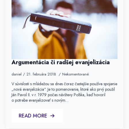
Argumentácia či radšej evanjelizácia
daniel
21. februára 2018
Nekomentované
V súvislosti s mládežou sa dnes čoraz častejšie používa spojenie
„nová evanjelizácia“. Je to pomenovanie, ktoré ako prvý použil
Ján Pavol II. v r. 1979 počas návštevy Poľska, keď hovoril
o potrebe evanjelizovať s novým…
READ MORE