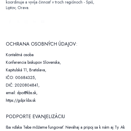
koordinuje a vyvíja činnosť v troch regiónoch - Spiš,
Liptov, Orava.
OCHRANA OSOBNÝCH ÚDAJOV:
Kontaktná osoba
Konferencia biskupov Slovenska,
Kapitulská 11, Bratislava,
IČO: 00684325,
DIČ: 2020804841,
email: dpo@kbs.sk,
https://gdpr.kbs.sk
PODPORTE EVANJELIZÁCIU
Iba vďaka Tebe môžeme fungovať. Neváhaj a pripoj sa k nám aj Ty. Ak